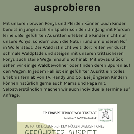
ausprobieren
Mit unseren braven Ponys und Pferden können auch Kinder
bereits in jungen Jahren spielerisch den Umgang mit Pferden
lernen. Bei geführten Ausritten erleben die Kinder nicht nur
unsere Ponys, sondern auch die Natur rund um unseren Hof
in Wolferstadt. Der Wald ist nicht weit, dort reiten wir durch
schmale Waldpfade und steigen mit unseren trittsicheren
Ponys auch steile Wege hinauf und hinab. Mit etwas Glück
sehen wir einige Waldbewohner oder finden deren Spuren auf
den Wegen. In jedem Fall ist ein geführter Ausritt ein tolles
Erlebnis fern ab von TV, Handy und Co.. Bei jüngeren Kindern
können natürlich gerne auch Mama und Papa mit.
Selbstverständlich machen wir auch individuelle Termine auf
Anfrage.