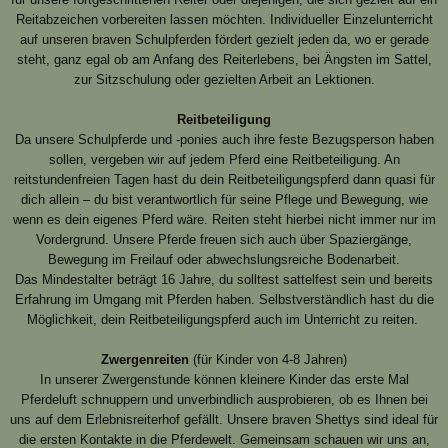
Reitabzeichen vorbereiten lassen möchten. Individueller Einzelunterricht
auf unseren braven Schulpferden fördert gezielt jeden da, wo er gerade
steht, ganz egal ob am Anfang des Reiterlebens, bei Ängsten im Sattel,
zur Sitzschulung oder gezielten Arbeit an Lektionen.
Reitbeteiligung
Da unsere Schulpferde und -ponies auch ihre feste Bezugsperson haben
sollen, vergeben wir auf jedem Pferd eine Reitbeteiligung. An
reitstundenfreien Tagen hast du dein Reitbeteiligungspferd dann quasi für
dich allein – du bist verantwortlich für seine Pflege und Bewegung, wie
wenn es dein eigenes Pferd wäre. Reiten steht hierbei nicht immer nur im
Vordergrund. Unsere Pferde freuen sich auch über Spaziergänge,
Bewegung im Freilauf oder abwechslungsreiche Bodenarbeit.
Das Mindestalter beträgt 16 Jahre, du solltest sattelfest sein und bereits
Erfahrung im Umgang mit Pferden haben. Selbstverständlich hast du die
Möglichkeit, dein Reitbeteiligungspferd auch im Unterricht zu reiten.
Zwergenreiten
(für Kinder von 4-8 Jahren)
In unserer Zwergenstunde können kleinere Kinder das erste Mal
Pferdeluft schnuppern und unverbindlich ausprobieren, ob es Ihnen bei
uns auf dem Erlebnisreiterhof gefällt. Unsere braven Shettys sind ideal für
die ersten Kontakte in die Pferdewelt. Gemeinsam schauen wir uns an,