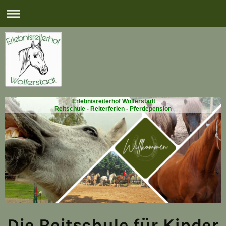
Erlebnisreiterhof Wolferstadt
Reitschule - Reiterferien - Pferdepension
Die Reitschule für Kinder