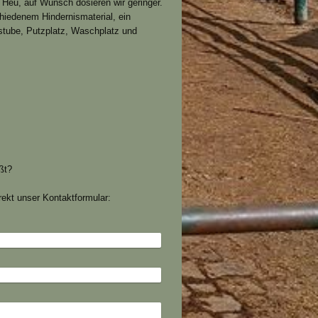
7 Heu, auf Wunsch dosieren wir geringer.
chiedenem Hindernismaterial, ein
stube, Putzplatz, Waschplatz und
ßt?
irekt unser Kontaktformular: