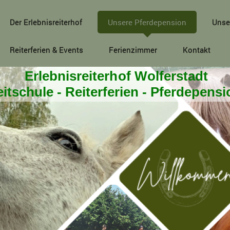
Der Erlebnisreiterhof
Unsere Pferdepension
Unse
Reiterferien & Events
Ferienzimmer
Kontakt
Erlebnisreiterhof Wolferstadt
itschule - Reiterferien - Pferdepens