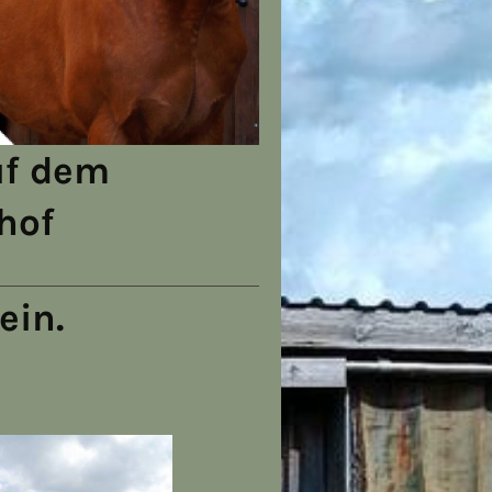
uf dem
hof
sein.