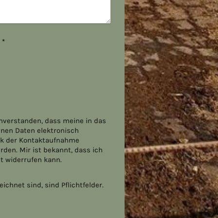
Captcha (Spam-Schutz-Code): *
inverstanden, dass meine in das
nen Daten elektronisch
k der Kontaktaufnahme
rden. Mir ist bekannt, dass ich
it widerrufen kann.
ichnet sind, sind Pflichtfelder.