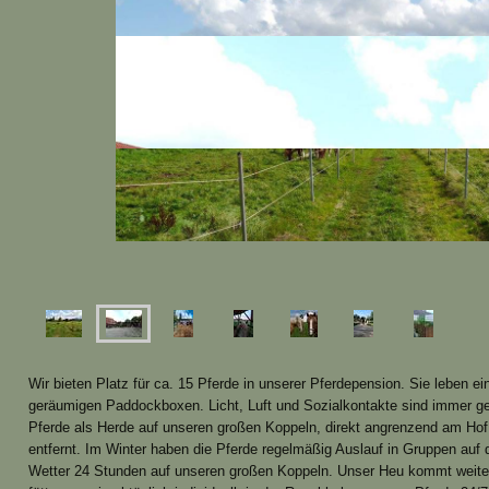
Wir bieten Platz für ca. 15 Pferde in unserer Pferdepension. Sie leben ei
geräumigen Paddockboxen. Licht, Luft und Sozialkontakte sind immer 
Pferde als Herde auf unseren großen Koppeln, direkt angrenzend am Hof 
entfernt. Im Winter haben die Pferde regelmäßig Auslauf in Gruppen auf
Wetter 24 Stunden auf unseren großen Koppeln. Unser Heu kommt weite