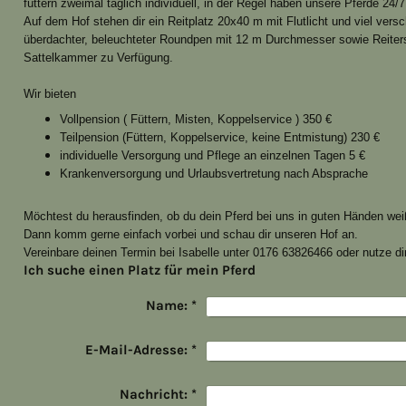
füttern zweimal täglich individuell, in der Regel haben unsere Pferde 24/
Auf dem Hof stehen dir ein Reitplatz 20x40 m mit Flutlicht und viel vers
überdachter, beleuchteter Roundpen mit 12 m Durchmesser sowie Reiter
Sattelkammer zu Verfügung.
Wir bieten
Vollpension ( Füttern, Misten, Koppelservice ) 350 €
Teilpension (Füttern, Koppelservice, keine Entmistung) 230 €
individuelle Versorgung und Pflege an einzelnen Tagen 5 €
Krankenversorgung und Urlaubsvertretung nach Absprache
Möchtest du herausfinden, ob du dein Pferd bei uns in guten Händen wei
Dann komm gerne einfach vorbei und schau dir unseren Hof an.
Vereinbare deinen Termin bei Isabelle unter 0176 63826466
oder nutze d
Ich suche einen Platz für mein Pferd
Name:
*
E-Mail-Adresse:
*
Nachricht:
*