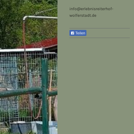
info@erlebnisreiterhof-
wolferstadt.de
Teilen