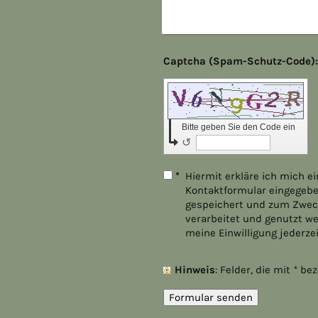
Bitte geben Sie den Code ein
↺
*
Hiermit erkläre ich mich e
Kontaktformular eingegebe
gespeichert und zum Zwec
verarbeitet und genutzt we
meine Einwilligung jederze
Hinweis
: Felder, die mit
*
beze